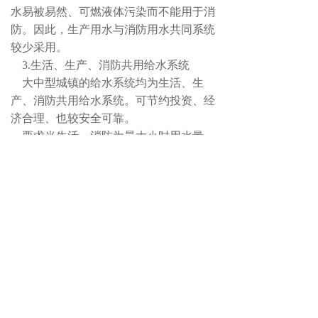
水易被易然、可燃液体污染而不能用于消
防。因此，生产用水与消防用水共同系统
较少采用。
3.生活、生产、消防共用给水系统
大中型城镇的给水系统均为生活、生
产、消防共用给水系统。可节约投资、经
济合理、也较安全可靠。
要求当生活、消防为最大小时用水量
时，仍应保证按设计秒流量计算的室内、
外消防用水量。
4.专用消防给水系统
消防用水量占有极大比重时，或生活、
生产、消防用水合并在技术上不可能时，
或生产用水可能被易燃、可燃液体污染
时，可采用专用、即独立的消防给水系
统，如水喷雾消防系统即为专用消防给水
系统。