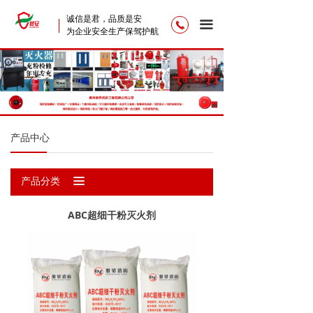
首页
诚信是君，品质是安
끀
끅
为企业安全生产保驾护航
公司简介
产品中心
新闻资讯
产品中心
联系我们
끀
产品分类
ABC超细干粉灭火剂